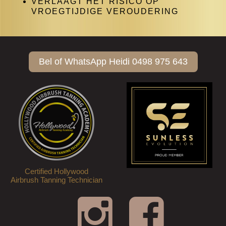
VERLAAGT HET RISICO OP
VROEGTIJDIGE VEROUDERING
Bel of WhatsApp Heidi 0498 975 643
Certified Hollywood
Airbrush Tanning Technician