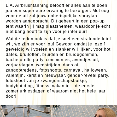
L.A. Airbrushtanning belooft er alles aan te doen
jou een superieure ervaring te bezorgen. Met oog
voor detail zal jouw onberispelijke spraytan
worden aangebracht. Dit gebeurt in een pop-up
tent waarin jij mag plaatsnemen, waardoor je echt
niet bang hoeft te zijn voor je interieur!
Wat de reden ook is dat je snel een stralende teint
wil, we zijn er voor jou! Gewoon omdat je jezelf
geweldig wil voelen en slanker wil lijken, voor hot
dates, bruiloften, bruiden en bruidegommen,
bachelorette party, communies, avondjes uit,
verjaardagen, wedstrijden, dans of
zangoptredens, fotoshoots, carnaval, halloween,
valentijn, kerst en nieuwjaar, gender-reveal party,
fotoshoot van je zwangerschapsbuikje,
bodybuilding, fitness, vakantie....de eerste
zomerjurkjesdagen of waarom niet het hele jaar
door!